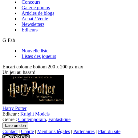
Concours
Galerie photos
Articles de blogs
Achat / Vente
Newsletters
Editeurs
G-Fab
Nouvelle liste
Listes des joueurs
Encart colonne bottom 200 x 200 px max
Un jeu au hasard
Harry Potter
Editeur :
Knight Models
Genre :
Contemporain
,
Fantastique
Contact
|
Charte
|
Mentions légales
|
Partenaires
|
Plan du site