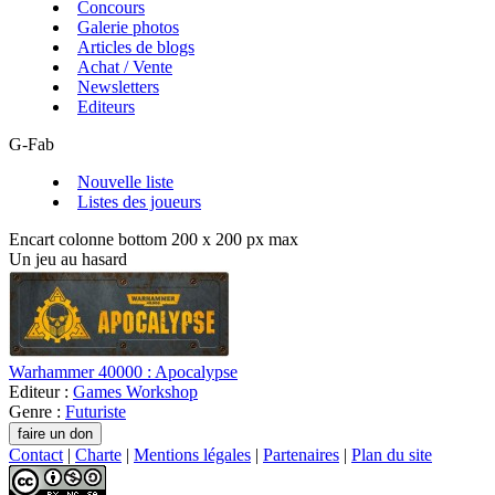
Concours
Galerie photos
Articles de blogs
Achat / Vente
Newsletters
Editeurs
G-Fab
Nouvelle liste
Listes des joueurs
Encart colonne bottom 200 x 200 px max
Un jeu au hasard
Warhammer 40000 : Apocalypse
Editeur :
Games Workshop
Genre :
Futuriste
Contact
|
Charte
|
Mentions légales
|
Partenaires
|
Plan du site