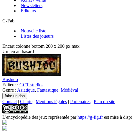
Achat / Vente
Newsletters
Editeurs
G-Fab
Nouvelle liste
Listes des joueurs
Encart colonne bottom 200 x 200 px max
Un jeu au hasard
Bushido
Editeur :
GCT studios
Genre :
Asiatique
,
Fantastique
,
Médiéval
Contact
|
Charte
|
Mentions légales
|
Partenaires
|
Plan du site
L'encyclopédie des jeux
représentée par
https://g-fig.fr
est mise à disp