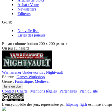
Articles de blogs
Achat / Vente
Newsletters
Editeurs
G-Fab
Nouvelle liste
Listes des joueurs
Encart colonne bottom 200 x 200 px max
Un jeu au hasard
Warhammer Underworlds : Nightvault
Editeur :
Games Workshop
Genre :
Fantastique
,
Médiéval
Contact
|
Charte
|
Mentions légales
|
Partenaires
|
Plan du site
L'encyclopédie des jeux
représentée par
https://g-fig.fr
est mise à disp