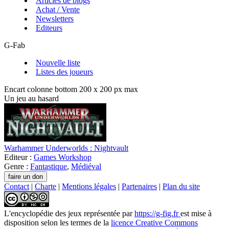
Articles de blogs
Achat / Vente
Newsletters
Editeurs
G-Fab
Nouvelle liste
Listes des joueurs
Encart colonne bottom 200 x 200 px max
Un jeu au hasard
Warhammer Underworlds : Nightvault
Editeur :
Games Workshop
Genre :
Fantastique
,
Médiéval
Contact
|
Charte
|
Mentions légales
|
Partenaires
|
Plan du site
L'encyclopédie des jeux
représentée par
https://g-fig.fr
est mise à
disposition selon les termes de la
licence Creative Commons