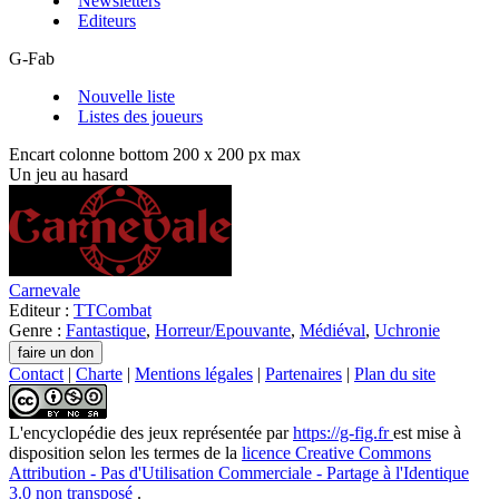
Newsletters
Editeurs
G-Fab
Nouvelle liste
Listes des joueurs
Encart colonne bottom 200 x 200 px max
Un jeu au hasard
Carnevale
Editeur :
TTCombat
Genre :
Fantastique
,
Horreur/Epouvante
,
Médiéval
,
Uchronie
Contact
|
Charte
|
Mentions légales
|
Partenaires
|
Plan du site
L'encyclopédie des jeux
représentée par
https://g-fig.fr
est mise à
disposition selon les termes de la
licence Creative Commons
Attribution - Pas d'Utilisation Commerciale - Partage à l'Identique
3.0 non transposé
.