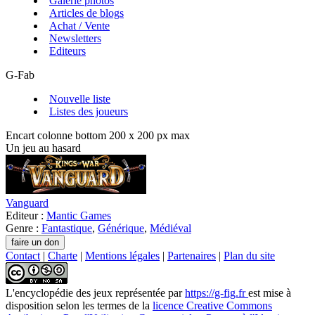
Galerie photos
Articles de blogs
Achat / Vente
Newsletters
Editeurs
G-Fab
Nouvelle liste
Listes des joueurs
Encart colonne bottom 200 x 200 px max
Un jeu au hasard
Vanguard
Editeur :
Mantic Games
Genre :
Fantastique
,
Générique
,
Médiéval
Contact
|
Charte
|
Mentions légales
|
Partenaires
|
Plan du site
L'encyclopédie des jeux
représentée par
https://g-fig.fr
est mise à
disposition selon les termes de la
licence Creative Commons