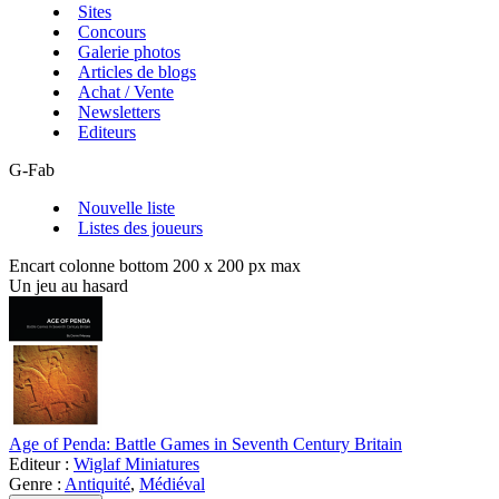
Sites
Concours
Galerie photos
Articles de blogs
Achat / Vente
Newsletters
Editeurs
G-Fab
Nouvelle liste
Listes des joueurs
Encart colonne bottom 200 x 200 px max
Un jeu au hasard
Age of Penda: Battle Games in Seventh Century Britain
Editeur :
Wiglaf Miniatures
Genre :
Antiquité
,
Médiéval