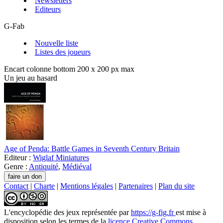
Newsletters
Editeurs
G-Fab
Nouvelle liste
Listes des joueurs
Encart colonne bottom 200 x 200 px max
Un jeu au hasard
Age of Penda: Battle Games in Seventh Century Britain
Editeur :
Wiglaf Miniatures
Genre :
Antiquité
,
Médiéval
Contact
|
Charte
|
Mentions légales
|
Partenaires
|
Plan du site
L'encyclopédie des jeux
représentée par
https://g-fig.fr
est mise à
disposition selon les termes de la
licence Creative Commons