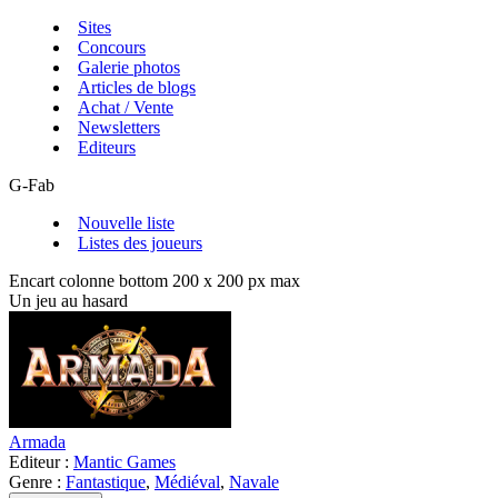
Sites
Concours
Galerie photos
Articles de blogs
Achat / Vente
Newsletters
Editeurs
G-Fab
Nouvelle liste
Listes des joueurs
Encart colonne bottom 200 x 200 px max
Un jeu au hasard
Armada
Editeur :
Mantic Games
Genre :
Fantastique
,
Médiéval
,
Navale