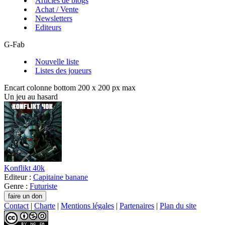
Articles de blogs
Achat / Vente
Newsletters
Editeurs
G-Fab
Nouvelle liste
Listes des joueurs
Encart colonne bottom 200 x 200 px max
Un jeu au hasard
Konflikt 40k
Editeur :
Capitaine banane
Genre :
Futuriste
Contact
|
Charte
|
Mentions légales
|
Partenaires
|
Plan du site