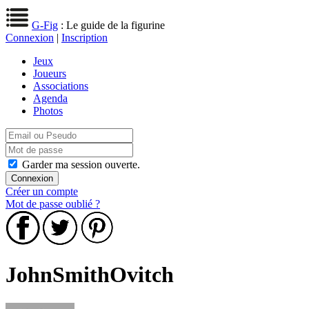
G-Fig
: Le guide de la figurine
Connexion
|
Inscription
Jeux
Joueurs
Associations
Agenda
Photos
Garder ma session ouverte.
Créer un compte
Mot de passe oublié ?
JohnSmithOvitch