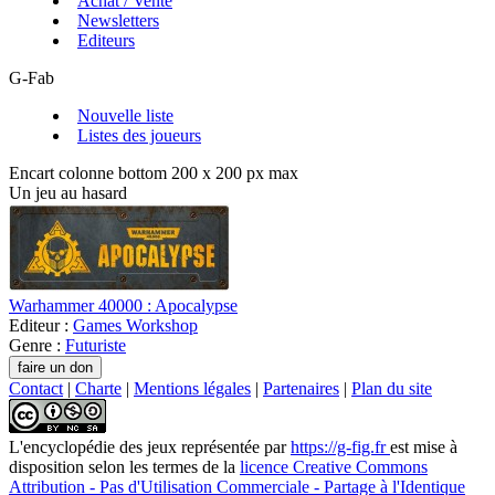
Achat / Vente
Newsletters
Editeurs
G-Fab
Nouvelle liste
Listes des joueurs
Encart colonne bottom 200 x 200 px max
Un jeu au hasard
Warhammer 40000 : Apocalypse
Editeur :
Games Workshop
Genre :
Futuriste
Contact
|
Charte
|
Mentions légales
|
Partenaires
|
Plan du site
L'encyclopédie des jeux
représentée par
https://g-fig.fr
est mise à
disposition selon les termes de la
licence Creative Commons
Attribution - Pas d'Utilisation Commerciale - Partage à l'Identique