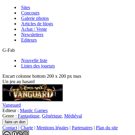
Sites
Concours
Galerie photos
Articles de blogs
Achat / Vente
Newsletters
Editeurs
G-Fab
Nouvelle liste
Listes des joueurs
Encart colonne bottom 200 x 200 px max
Un jeu au hasard
Vanguard
Editeur :
Mantic Games
Genre :
Fantastique
,
Générique
,
Médiéval
Contact
|
Charte
|
Mentions légales
|
Partenaires
|
Plan du site