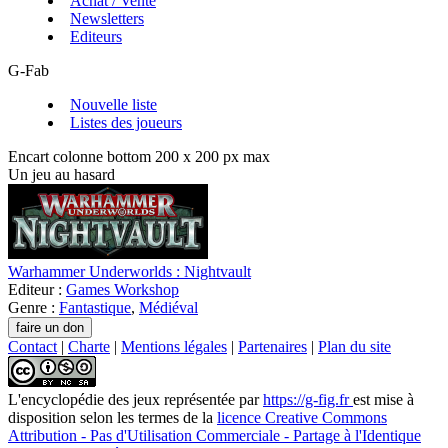
Achat / Vente
Newsletters
Editeurs
G-Fab
Nouvelle liste
Listes des joueurs
Encart colonne bottom 200 x 200 px max
Un jeu au hasard
Warhammer Underworlds : Nightvault
Editeur :
Games Workshop
Genre :
Fantastique
,
Médiéval
Contact
|
Charte
|
Mentions légales
|
Partenaires
|
Plan du site
L'encyclopédie des jeux
représentée par
https://g-fig.fr
est mise à
disposition selon les termes de la
licence Creative Commons
Attribution - Pas d'Utilisation Commerciale - Partage à l'Identique