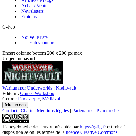
Articles de blogs
Achat / Vente
Newsletters
Editeurs
G-Fab
Nouvelle liste
Listes des joueurs
Encart colonne bottom 200 x 200 px max
Un jeu au hasard
Warhammer Underworlds : Nightvault
Editeur :
Games Workshop
Genre :
Fantastique
,
Médiéval
Contact
|
Charte
|
Mentions légales
|
Partenaires
|
Plan du site
L'encyclopédie des jeux
représentée par
https://g-fig.fr
est mise à
disposition selon les termes de la
licence Creative Commons