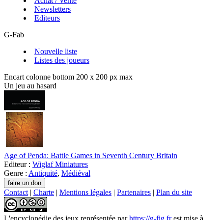
Achat / Vente
Newsletters
Editeurs
G-Fab
Nouvelle liste
Listes des joueurs
Encart colonne bottom 200 x 200 px max
Un jeu au hasard
Age of Penda: Battle Games in Seventh Century Britain
Editeur :
Wiglaf Miniatures
Genre :
Antiquité
,
Médiéval
Contact
|
Charte
|
Mentions légales
|
Partenaires
|
Plan du site
L'encyclopédie des jeux
représentée par
https://g-fig.fr
est mise à