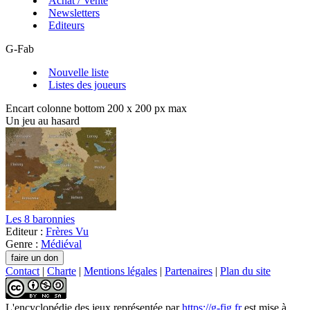
Achat / Vente
Newsletters
Editeurs
G-Fab
Nouvelle liste
Listes des joueurs
Encart colonne bottom 200 x 200 px max
Un jeu au hasard
Les 8 baronnies
Editeur :
Frères Vu
Genre :
Médiéval
Contact
|
Charte
|
Mentions légales
|
Partenaires
|
Plan du site
L'encyclopédie des jeux
représentée par
https://g-fig.fr
est mise à