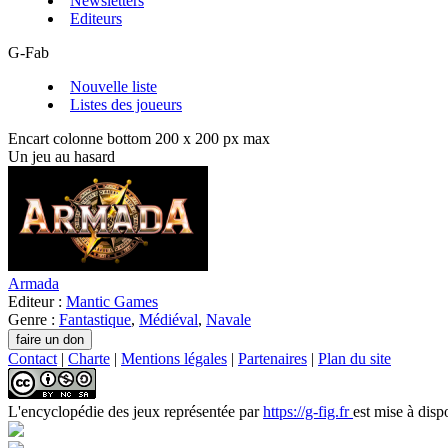
Newsletters
Editeurs
G-Fab
Nouvelle liste
Listes des joueurs
Encart colonne bottom 200 x 200 px max
Un jeu au hasard
Armada
Editeur :
Mantic Games
Genre :
Fantastique
,
Médiéval
,
Navale
Contact
|
Charte
|
Mentions légales
|
Partenaires
|
Plan du site
L'encyclopédie des jeux
représentée par
https://g-fig.fr
est mise à disp