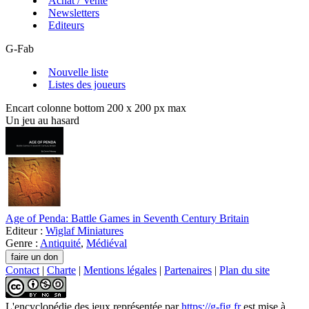
Achat / Vente
Newsletters
Editeurs
G-Fab
Nouvelle liste
Listes des joueurs
Encart colonne bottom 200 x 200 px max
Un jeu au hasard
Age of Penda: Battle Games in Seventh Century Britain
Editeur :
Wiglaf Miniatures
Genre :
Antiquité
,
Médiéval
Contact
|
Charte
|
Mentions légales
|
Partenaires
|
Plan du site
L'encyclopédie des jeux
représentée par
https://g-fig.fr
est mise à