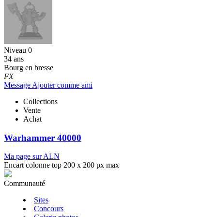
Niveau 0
34 ans
Bourg en bresse
FX
Message
Ajouter comme ami
Collections
Vente
Achat
Warhammer 40000
Ma page sur ALN
Encart colonne top 200 x 200 px max
Communauté
Sites
Concours