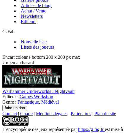
Galerie photos
Articles de blogs
Achat / Vente
Newsletters
Editeurs
G-Fab
Nouvelle liste
Listes des joueurs
Encart colonne bottom 200 x 200 px max
Un jeu au hasard
Warhammer Underworlds : Nightvault
Editeur :
Games Workshop
Genre :
Fantastique
,
Médiéval
Contact
|
Charte
|
Mentions légales
|
Partenaires
|
Plan du site
L'encyclopédie des jeux
représentée par
https://g-fig.fr
est mise à