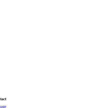
tact
sage