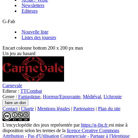
Newsletters
Editeurs
G-Fab
Nouvelle liste
Listes des joueurs
Encart colonne bottom 200 x 200 px max
Un jeu au hasard
Carnevale
Editeur :
TTCombat
Genre :
Fantastique
,
Horreur/Epouvante
,
Médiéval
,
Uchronie
Contact
|
Charte
|
Mentions légales
|
Partenaires
|
Plan du site
L'encyclopédie des jeux
représentée par
https://g-fig.fr
est mise à
disposition selon les termes de la
licence Creative Commons
Attribution - Pas d'Utilisation Commerciale - Partage à l'Identique