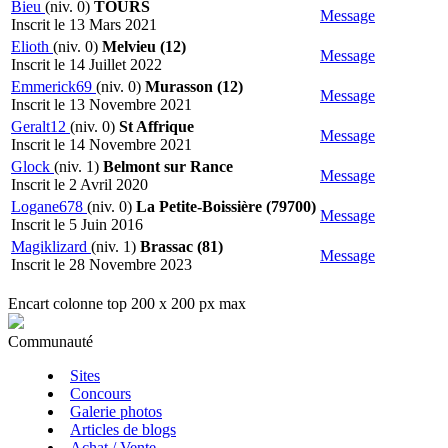
Bieu
(niv. 0)
TOURS
Message
Inscrit le 13 Mars 2021
Elioth
(niv. 0)
Melvieu (12)
Message
Inscrit le 14 Juillet 2022
Emmerick69
(niv. 0)
Murasson (12)
Message
Inscrit le 13 Novembre 2021
Geralt12
(niv. 0)
St Affrique
Message
Inscrit le 14 Novembre 2021
Glock
(niv. 1)
Belmont sur Rance
Message
Inscrit le 2 Avril 2020
Logane678
(niv. 0)
La Petite-Boissière (79700)
Message
Inscrit le 5 Juin 2016
Magiklizard
(niv. 1)
Brassac (81)
Message
Inscrit le 28 Novembre 2023
Encart colonne top 200 x 200 px max
Communauté
Sites
Concours
Galerie photos
Articles de blogs
Achat / Vente