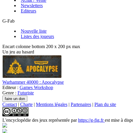
Achat / Vente
Newsletters
Editeurs
G-Fab
Nouvelle liste
Listes des joueurs
Encart colonne bottom 200 x 200 px max
Un jeu au hasard
Warhammer 40000 : Apocalypse
Editeur :
Games Workshop
Genre :
Futuriste
Contact
|
Charte
|
Mentions légales
|
Partenaires
|
Plan du site
L'encyclopédie des jeux
représentée par
https://g-fig.fr
est mise à disp