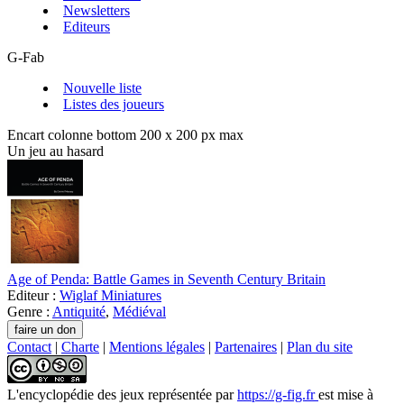
Newsletters
Editeurs
G-Fab
Nouvelle liste
Listes des joueurs
Encart colonne bottom 200 x 200 px max
Un jeu au hasard
Age of Penda: Battle Games in Seventh Century Britain
Editeur :
Wiglaf Miniatures
Genre :
Antiquité
,
Médiéval
Contact
|
Charte
|
Mentions légales
|
Partenaires
|
Plan du site
L'encyclopédie des jeux
représentée par
https://g-fig.fr
est mise à