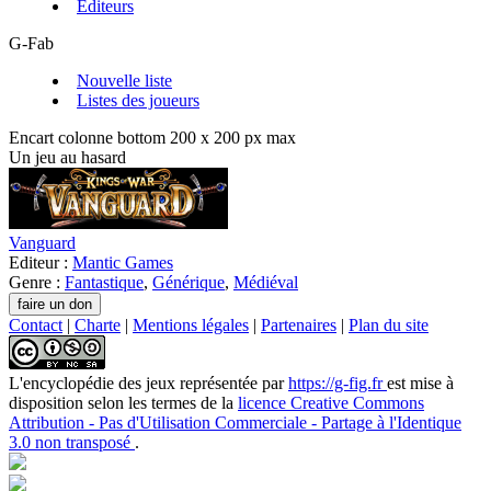
Editeurs
G-Fab
Nouvelle liste
Listes des joueurs
Encart colonne bottom 200 x 200 px max
Un jeu au hasard
Vanguard
Editeur :
Mantic Games
Genre :
Fantastique
,
Générique
,
Médiéval
Contact
|
Charte
|
Mentions légales
|
Partenaires
|
Plan du site
L'encyclopédie des jeux
représentée par
https://g-fig.fr
est mise à
disposition selon les termes de la
licence Creative Commons
Attribution - Pas d'Utilisation Commerciale - Partage à l'Identique
3.0 non transposé
.