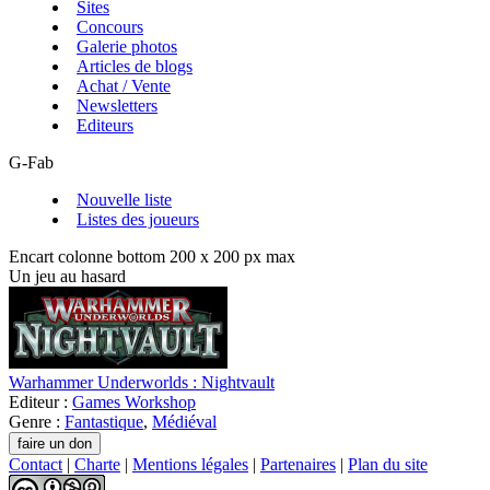
Sites
Concours
Galerie photos
Articles de blogs
Achat / Vente
Newsletters
Editeurs
G-Fab
Nouvelle liste
Listes des joueurs
Encart colonne bottom 200 x 200 px max
Un jeu au hasard
Warhammer Underworlds : Nightvault
Editeur :
Games Workshop
Genre :
Fantastique
,
Médiéval
Contact
|
Charte
|
Mentions légales
|
Partenaires
|
Plan du site