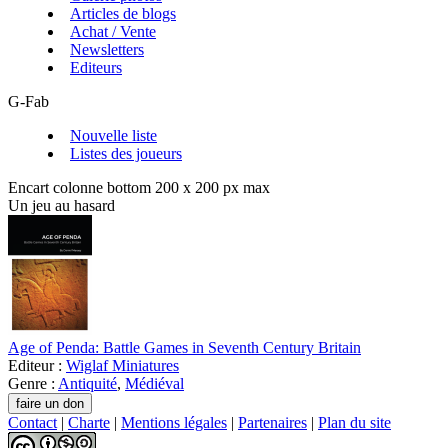
Articles de blogs
Achat / Vente
Newsletters
Editeurs
G-Fab
Nouvelle liste
Listes des joueurs
Encart colonne bottom 200 x 200 px max
Un jeu au hasard
Age of Penda: Battle Games in Seventh Century Britain
Editeur :
Wiglaf Miniatures
Genre :
Antiquité
,
Médiéval
Contact
|
Charte
|
Mentions légales
|
Partenaires
|
Plan du site