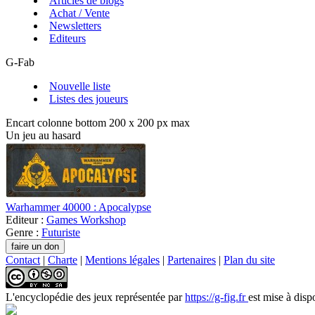
Articles de blogs
Achat / Vente
Newsletters
Editeurs
G-Fab
Nouvelle liste
Listes des joueurs
Encart colonne bottom 200 x 200 px max
Un jeu au hasard
Warhammer 40000 : Apocalypse
Editeur :
Games Workshop
Genre :
Futuriste
Contact
|
Charte
|
Mentions légales
|
Partenaires
|
Plan du site
L'encyclopédie des jeux
représentée par
https://g-fig.fr
est mise à disp