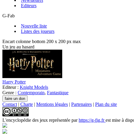
Newsletters
Editeurs
G-Fab
Nouvelle liste
Listes des joueurs
Encart colonne bottom 200 x 200 px max
Un jeu au hasard
Harry Potter
Editeur :
Knight Models
Genre :
Contemporain
,
Fantastique
Contact
|
Charte
|
Mentions légales
|
Partenaires
|
Plan du site
L'encyclopédie des jeux
représentée par
https://g-fig.fr
est mise à disp