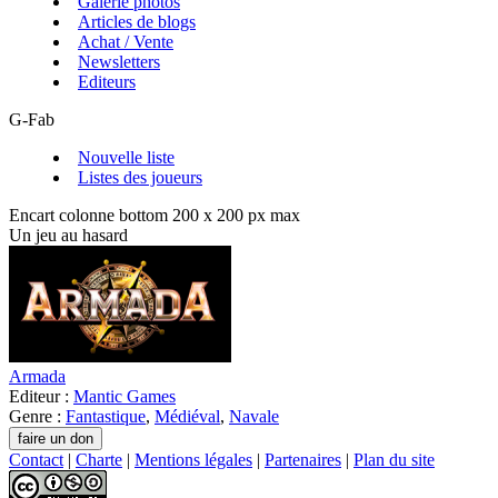
Galerie photos
Articles de blogs
Achat / Vente
Newsletters
Editeurs
G-Fab
Nouvelle liste
Listes des joueurs
Encart colonne bottom 200 x 200 px max
Un jeu au hasard
Armada
Editeur :
Mantic Games
Genre :
Fantastique
,
Médiéval
,
Navale
Contact
|
Charte
|
Mentions légales
|
Partenaires
|
Plan du site