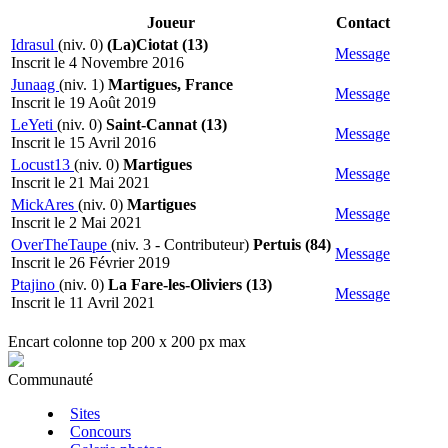
Joueur
Contact
Idrasul
(niv. 0)
(La)Ciotat (13)
Message
Inscrit le 4 Novembre 2016
Junaag
(niv. 1)
Martigues, France
Message
Inscrit le 19 Août 2019
LeYeti
(niv. 0)
Saint-Cannat (13)
Message
Inscrit le 15 Avril 2016
Locust13
(niv. 0)
Martigues
Message
Inscrit le 21 Mai 2021
MickAres
(niv. 0)
Martigues
Message
Inscrit le 2 Mai 2021
OverTheTaupe
(niv. 3 - Contributeur)
Pertuis (84)
Message
Inscrit le 26 Février 2019
Ptajino
(niv. 0)
La Fare-les-Oliviers (13)
Message
Inscrit le 11 Avril 2021
Encart colonne top 200 x 200 px max
Communauté
Sites
Concours