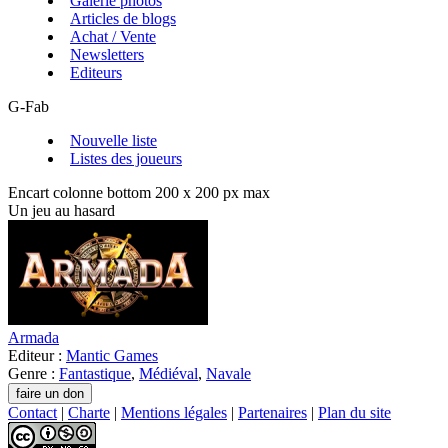
Galerie photos
Articles de blogs
Achat / Vente
Newsletters
Editeurs
G-Fab
Nouvelle liste
Listes des joueurs
Encart colonne bottom 200 x 200 px max
Un jeu au hasard
Armada
Editeur :
Mantic Games
Genre :
Fantastique
,
Médiéval
,
Navale
Contact
|
Charte
|
Mentions légales
|
Partenaires
|
Plan du site