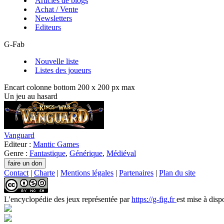
Articles de blogs
Achat / Vente
Newsletters
Editeurs
G-Fab
Nouvelle liste
Listes des joueurs
Encart colonne bottom 200 x 200 px max
Un jeu au hasard
Vanguard
Editeur :
Mantic Games
Genre :
Fantastique
,
Générique
,
Médiéval
Contact
|
Charte
|
Mentions légales
|
Partenaires
|
Plan du site
L'encyclopédie des jeux
représentée par
https://g-fig.fr
est mise à disp