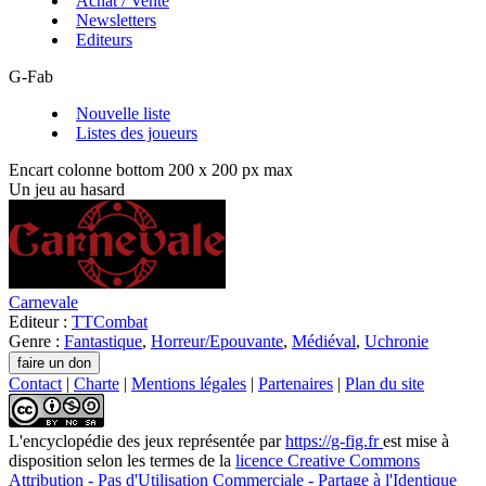
Achat / Vente
Newsletters
Editeurs
G-Fab
Nouvelle liste
Listes des joueurs
Encart colonne bottom 200 x 200 px max
Un jeu au hasard
Carnevale
Editeur :
TTCombat
Genre :
Fantastique
,
Horreur/Epouvante
,
Médiéval
,
Uchronie
Contact
|
Charte
|
Mentions légales
|
Partenaires
|
Plan du site
L'encyclopédie des jeux
représentée par
https://g-fig.fr
est mise à
disposition selon les termes de la
licence Creative Commons
Attribution - Pas d'Utilisation Commerciale - Partage à l'Identique