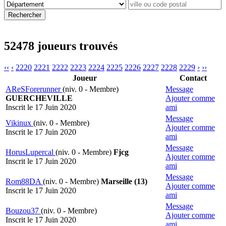
52478 joueurs trouvés
‹‹
‹
2220
2221
2222
2223
2224
2225
2226
2227
2228
2229
›
››
Joueur
Contact
AReSForerunner
(niv. 0 - Membre)
Message
GUERCHEVILLE
Ajouter comme
Inscrit le 17 Juin 2020
ami
Message
Vikinux
(niv. 0 - Membre)
Ajouter comme
Inscrit le 17 Juin 2020
ami
Message
HorusLupercal
(niv. 0 - Membre)
Fjcg
Ajouter comme
Inscrit le 17 Juin 2020
ami
Message
Rom88DA
(niv. 0 - Membre)
Marseille (13)
Ajouter comme
Inscrit le 17 Juin 2020
ami
Message
Bouzou37
(niv. 0 - Membre)
Ajouter comme
Inscrit le 17 Juin 2020
ami