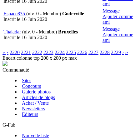
Inscrit le 16 Juin 2020
ami
Message
Espace835
(niv. 0 - Membre)
Goderville
Ajouter comme
Inscrit le 16 Juin 2020
ami
Message
Thaladar
(niv. 0 - Membre)
Bruxelles
Ajouter comme
Inscrit le 16 Juin 2020
ami
‹‹
‹
2220
2221
2222
2223
2224
2225
2226
2227
2228
2229
›
››
Encart colonne top 200 x 200 px max
Communauté
Sites
Concours
Galerie photos
Articles de blogs
Achat / Vente
Newsletters
Editeurs
G-Fab
Nouvelle liste