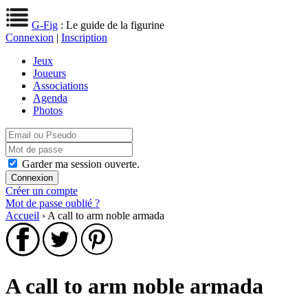
G-Fig
: Le guide de la figurine
Connexion
|
Inscription
Jeux
Joueurs
Associations
Agenda
Photos
Garder ma session ouverte.
Créer un compte
Mot de passe oublié ?
Accueil
› A call to arm noble armada
A call to arm noble armada