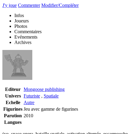
J'y joue
Commenter
Modifier/Compléter
Infos
Joueurs
Photos
Commentaires
Evénements
Archives
Editeur
Mongoose publishing
Univers
Futuriste
,
Spatiale
Echelle
Autre
Figurines
Jeu avec gamme de figurines
Parution
2010
Langues
(vo, space opera, bataille spatiale, activation alternée, escarmouche,