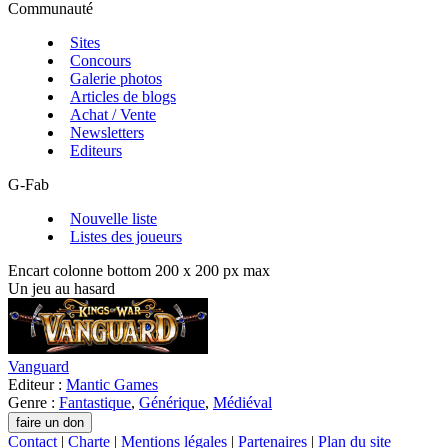
Communauté
Sites
Concours
Galerie photos
Articles de blogs
Achat / Vente
Newsletters
Editeurs
G-Fab
Nouvelle liste
Listes des joueurs
Encart colonne bottom 200 x 200 px max
Un jeu au hasard
Vanguard
Editeur :
Mantic Games
Genre :
Fantastique
,
Générique
,
Médiéval
Contact
|
Charte
|
Mentions légales
|
Partenaires
|
Plan du site