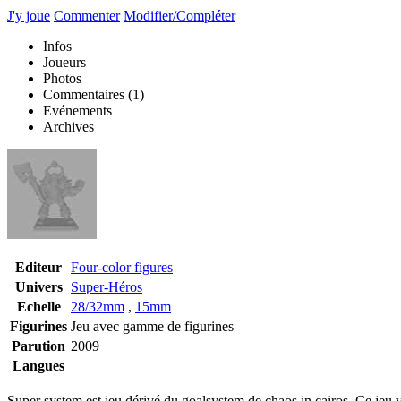
J'y joue
Commenter
Modifier/Compléter
Infos
Joueurs
Photos
Commentaires
(1)
Evénements
Archives
Editeur
Four-color figures
Univers
Super-Héros
Echelle
28/32mm
,
15mm
Figurines
Jeu avec gamme de figurines
Parution
2009
Langues
Super system est jeu dérivé du goalsystem de chaos in cairos. Ce jeu v