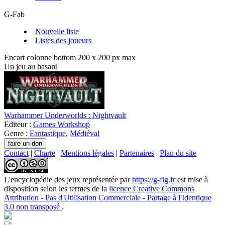
G-Fab
Nouvelle liste
Listes des joueurs
Encart colonne bottom 200 x 200 px max
Un jeu au hasard
Warhammer Underworlds : Nightvault
Editeur :
Games Workshop
Genre :
Fantastique
,
Médiéval
Contact
|
Charte
|
Mentions légales
|
Partenaires
|
Plan du site
L'encyclopédie des jeux
représentée par
https://g-fig.fr
est mise à
disposition selon les termes de la
licence Creative Commons
Attribution - Pas d'Utilisation Commerciale - Partage à l'Identique
3.0 non transposé
.