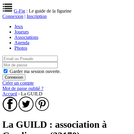
G-Fig
: Le guide de la figurine
Connexion
|
Inscription
Jeux
Joueurs
Associations
Agenda
Photos
Garder ma session ouverte.
Créer un compte
Mot de passe oublié ?
Accueil
› La GUILD
La GUILD : association à