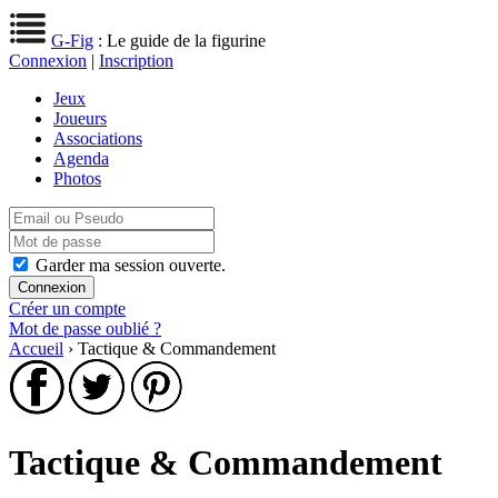
G-Fig
: Le guide de la figurine
Connexion
|
Inscription
Jeux
Joueurs
Associations
Agenda
Photos
Garder ma session ouverte.
Créer un compte
Mot de passe oublié ?
Accueil
› Tactique & Commandement
Tactique & Commandement