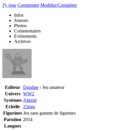
J'y joue
Commenter
Modifier/Compléter
Infos
Joueurs
Photos
Commentaires
Evénements
Archives
Editeur
Dajaline
- Jeu amateur
Univers
WW2
Systèmes
Alterné
Echelle
25mm
Figurines
Jeu sans gamme de figurines
Parution
2014
Langues