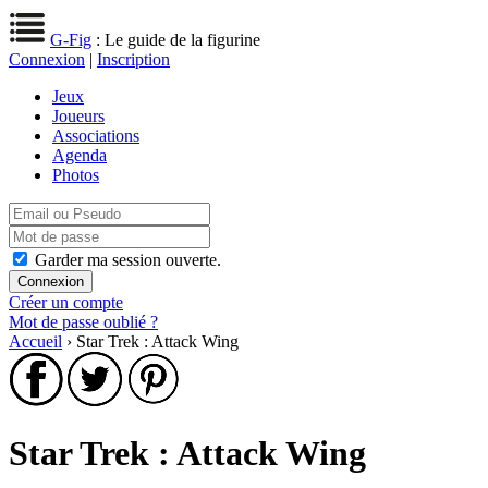
G-Fig
: Le guide de la figurine
Connexion
|
Inscription
Jeux
Joueurs
Associations
Agenda
Photos
Garder ma session ouverte.
Créer un compte
Mot de passe oublié ?
Accueil
› Star Trek : Attack Wing
Star Trek : Attack Wing