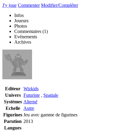
J'y joue
Commenter
Modifier/Compléter
Infos
Joueurs
Photos
Commentaires
(1)
Evénements
Archives
Editeur
Wizkids
Univers
Futuriste
,
Spatiale
Systèmes
Alterné
Echelle
Autre
Figurines
Jeu avec gamme de figurines
Parution
2013
Langues