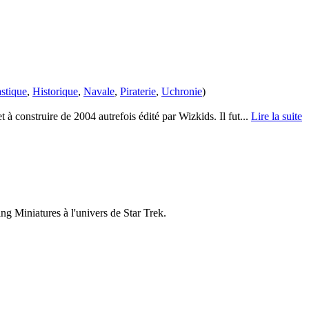
stique
,
Historique
,
Navale
,
Piraterie
,
Uchronie
)
t à construire de 2004 autrefois édité par Wizkids. Il fut...
Lire la suite
ng Miniatures à l'univers de Star Trek.