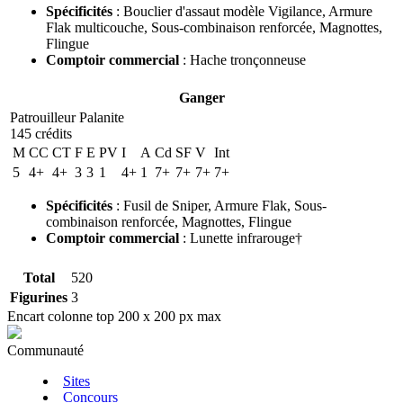
Spécificités
:
Bouclier d'assaut modèle Vigilance
,
Armure
Flak multicouche
,
Sous-combinaison renforcée
,
Magnottes
,
Flingue
Comptoir commercial
:
Hache tronçonneuse
Ganger
Patrouilleur Palanite
145 crédits
M
CC
CT
F
E
PV
I
A
Cd
SF
V
Int
5
4+
4+
3
3
1
4+
1
7+
7+
7+
7+
Spécificités
:
Fusil de Sniper
,
Armure Flak
,
Sous-
combinaison renforcée
,
Magnottes
,
Flingue
Comptoir commercial
:
Lunette infrarouge†
Total
520
Figurines
3
Encart colonne top 200 x 200 px max
Communauté
Sites
Concours