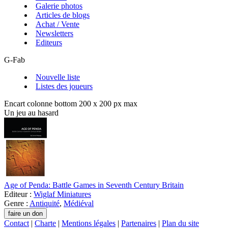
Galerie photos
Articles de blogs
Achat / Vente
Newsletters
Editeurs
G-Fab
Nouvelle liste
Listes des joueurs
Encart colonne bottom 200 x 200 px max
Un jeu au hasard
Age of Penda: Battle Games in Seventh Century Britain
Editeur :
Wiglaf Miniatures
Genre :
Antiquité
,
Médiéval
Contact
|
Charte
|
Mentions légales
|
Partenaires
|
Plan du site