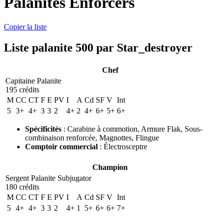
Palanites Enforcers
Copier la liste
Liste palanite 500 par Star_destroyer
Chef
Capitaine Palanite
195 crédits
M
CC
CT
F
E
PV
I
A
Cd
SF
V
Int
5
3+
4+
3
3
2
4+
2
4+
6+
5+
6+
Spécificités
:
Carabine à commotion
,
Armure Flak
,
Sous-
combinaison renforcée
,
Magnottes
,
Flingue
Comptoir commercial
:
Électrosceptre
Champion
Sergent Palanite Subjugator
180 crédits
M
CC
CT
F
E
PV
I
A
Cd
SF
V
Int
5
4+
4+
3
3
2
4+
1
5+
6+
6+
7+