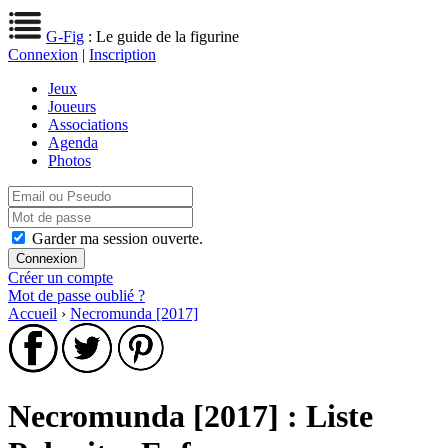
G-Fig
: Le guide de la figurine
Connexion
|
Inscription
Jeux
Joueurs
Associations
Agenda
Photos
Garder ma session ouverte.
Créer un compte
Mot de passe oublié ?
Accueil
›
Necromunda [2017]
Necromunda [2017] : Liste