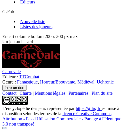
Editeurs
G-Fab
Nouvelle liste
Listes des joueurs
Encart colonne bottom 200 x 200 px max
Un jeu au hasard
Carnevale
Editeur :
TTCombat
Genre :
Fantastique
,
Horreur/Epouvante
,
Médiéval
,
Uchronie
Contact
|
Charte
|
Mentions légales
|
Partenaires
|
Plan du site
L'encyclopédie des jeux
représentée par
https://g-fig.fr
est mise à
disposition selon les termes de la
licence Creative Commons
Attribution - Pas d'Utilisation Commerciale - Partage à l'Identique
3.0 non transposé
.