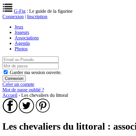
G-Fig
: Le guide de la figurine
Connexion
|
Inscription
Jeux
Joueurs
Associations
Agenda
Photos
Garder ma session ouverte.
Créer un compte
Mot de passe oublié ?
Accueil
› Les chevaliers du littoral
Les chevaliers du littoral : asso