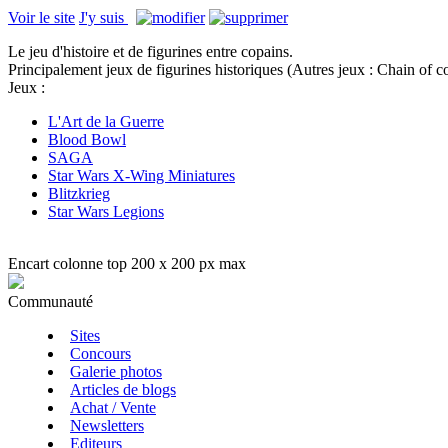
Voir le site
J'y suis
Le jeu d'histoire et de figurines entre copains.
Principalement jeux de figurines historiques (Autres jeux : Chain 
Jeux :
L'Art de la Guerre
Blood Bowl
SAGA
Star Wars X-Wing Miniatures
Blitzkrieg
Star Wars Legions
Encart colonne top 200 x 200 px max
Communauté
Sites
Concours
Galerie photos
Articles de blogs
Achat / Vente
Newsletters
Editeurs