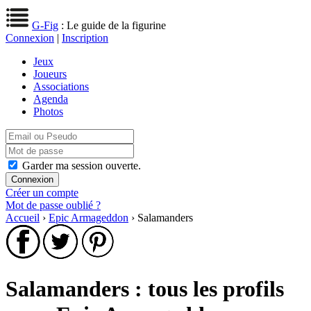
G-Fig
: Le guide de la figurine
Connexion
|
Inscription
Jeux
Joueurs
Associations
Agenda
Photos
Garder ma session ouverte.
Créer un compte
Mot de passe oublié ?
Accueil
›
Epic Armageddon
› Salamanders
Salamanders : tous les profils