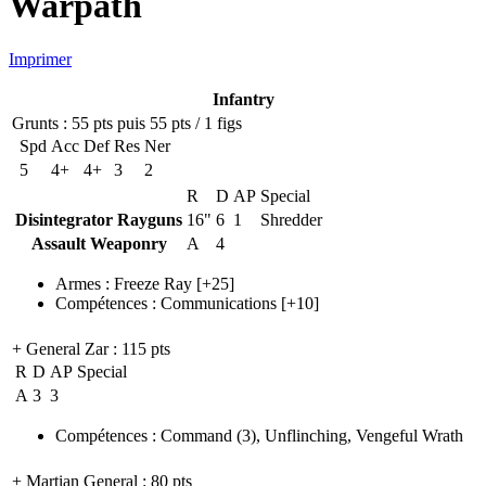
Warpath
Imprimer
Infantry
Grunts
: 55 pts puis 55 pts / 1 figs
Spd
Acc
Def
Res
Ner
5
4+
4+
3
2
R
D
AP
Special
Disintegrator Rayguns
16"
6
1
Shredder
Assault Weaponry
A
4
Armes
:
Freeze Ray
[+25]
Compétences
:
Communications
[+10]
+ General Zar
: 115 pts
R
D
AP
Special
A
3
3
Compétences
:
Command
(3)
,
Unflinching
,
Vengeful Wrath
+ Martian General
: 80 pts