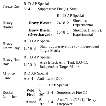
R
D
AP
Special
Freeze Ray
6"
4
Suppressive Fire (1), Stun
R
D
AP
Special
Shredder,
Heavy
Heavy Blaster
24"
8
2
Experimental
Blaster
Heavy Blaster
Shredder, Blast (2),
16"
8
1
(Overcharged)
Experimental
R
D
AP
Special
Heavy
Stun, Suppressive Fire (3), Independent
Freeze Ray
10"
6
3
Target Matrix
R
D
AP
Special
Heavy Heat
Area Effect, Anti- Tank (D3+1),
Ray
16"
5
5
Independent Target Matrix
R
D
AP
Special
Massive
Claw
A
3
4
Anti- Tank (D6)
R
D
AP
Special
Wild-
6-
Rocket
3
4
Suppressive Fire (1)
Fired
36"
Launchers
6-
Anti-Tank (D3+1), Heavy
Aimed
3
4
36"
Firepower