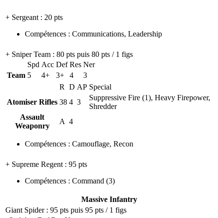
+ Sergeant
: 20 pts
Compétences
:
Communications
,
Leadership
+ Sniper Team
: 80 pts puis 80 pts / 1 figs
Spd
Acc
Def
Res
Ner
Team
5
4+
3+
4
3
R
D
AP
Special
Suppressive Fire (1), Heavy Firepower,
Atomiser Rifles
38
4
3
Shredder
Assault
A
4
Weaponry
Compétences
:
Camouflage
,
Recon
+ Supreme Regent
: 95 pts
Compétences
:
Command
(3)
Massive Infantry
Giant Spider
: 95 pts puis 95 pts / 1 figs