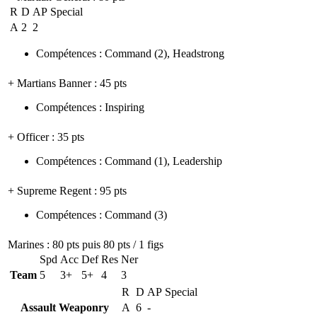
R
D
AP
Special
A
2
2
Compétences
:
Command
(2)
,
Headstrong
+ Martians Banner
: 45 pts
Compétences
:
Inspiring
+ Officer
: 35 pts
Compétences
:
Command
(1)
,
Leadership
+ Supreme Regent
: 95 pts
Compétences
:
Command
(3)
Marines
: 80 pts puis 80 pts / 1 figs
Spd
Acc
Def
Res
Ner
Team
5
3+
5+
4
3
R
D
AP
Special
Assault Weaponry
A
6
-