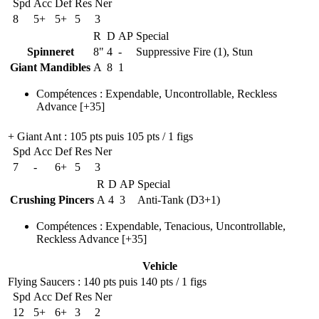
Spd
Acc
Def
Res
Ner
8
5+
5+
5
3
R
D
AP
Special
Spinneret
8"
4
-
Suppressive Fire (1), Stun
Giant Mandibles
A
8
1
Compétences
:
Expendable
,
Uncontrollable
,
Reckless
Advance
[+35]
+ Giant Ant
: 105 pts puis 105 pts / 1 figs
Spd
Acc
Def
Res
Ner
7
-
6+
5
3
R
D
AP
Special
Crushing Pincers
A
4
3
Anti-Tank (D3+1)
Compétences
:
Expendable
,
Tenacious
,
Uncontrollable
,
Reckless Advance
[+35]
Vehicle
Flying Saucers
: 140 pts puis 140 pts / 1 figs
Spd
Acc
Def
Res
Ner
12
5+
6+
3
2