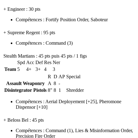
+ Engineer
: 30 pts
Compétences
:
Fortify Position Order
,
Saboteur
+ Supreme Regent
: 95 pts
Compétences
:
Command
(3)
Stealth Martians
: 45 pts puis 45 pts / 1 figs
Spd
Acc
Def
Res
Ner
Team
5
4+
3+
4
3
R
D
AP
Special
Assault Weaponry
A
8
-
Disintegrator Pistols
8"
8
1
Shredder
Compétences
:
Aerial Deployement
[+25],
Pheromone
Dispensor
[+10]
+ Beloss Bel
: 45 pts
Compétences
:
Command
(1)
,
Lies & Misinformation Order
,
Precision Fire Order