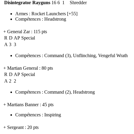
Disintegrator Rayguns
16
6
1
Shredder
Armes
:
Rocket Launchers
[+55]
Compétences
:
Headstrong
+ General Zar
: 115 pts
R
D
AP
Special
A
3
3
Compétences
:
Command
(3)
,
Unflinching
,
Vengeful Wrath
+ Martian General
: 80 pts
R
D
AP
Special
A
2
2
Compétences
:
Command
(2)
,
Headstrong
+ Martians Banner
: 45 pts
Compétences
:
Inspiring
+ Sergeant
: 20 pts