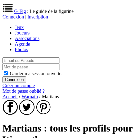
G-Fig
: Le guide de la figurine
Connexion
|
Inscription
Jeux
Joueurs
Associations
Agenda
Photos
Garder ma session ouverte.
Créer un compte
Mot de passe oublié ?
Accueil
›
Warpath
› Martians
Martians : tous les profils pour