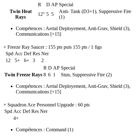
R
D
AP
Special
Twin Heat
Anti- Tank (D3+1), Suppressive Fire
12"
5
5
Rays
(1)
Compétences
:
Aerial Deployement
,
Anti-Grav
,
Shield
(3)
,
Communications
[+15]
+ Freeze Ray Saucer
: 155 pts puis 155 pts / 1 figs
Spd
Acc
Def
Res
Ner
12
5+
6+
3
2
R
D
AP
Special
Twin Freeze Rays
8
6
1
Stun, Suppressive Fire (2)
Compétences
:
Aerial Deployement
,
Anti-Grav
,
Shield
(3)
,
Communications
[+15]
+ Squadron Ace Personnel Upgrade
: 60 pts
Spd
Acc
Def
Res
Ner
4+
Compétences
:
Command
(1)