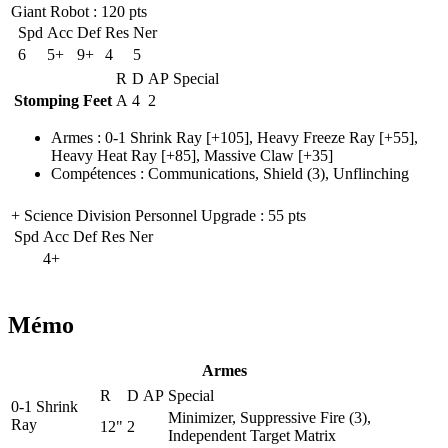
Giant Robot
: 120 pts
Spd
Acc
Def
Res
Ner
6
5+
9+
4
5
R
D
AP
Special
Stomping Feet
A
4
2
Armes
:
0-1 Shrink Ray
[+105],
Heavy Freeze Ray
[+55],
Heavy Heat Ray
[+85],
Massive Claw
[+35]
Compétences
:
Communications
,
Shield
(3)
,
Unflinching
+ Science Division Personnel Upgrade
: 55 pts
Spd
Acc
Def
Res
Ner
4+
Mémo
Armes
R
D
AP
Special
0-1 Shrink
Minimizer, Suppressive Fire (3),
Ray
12"
2
Independent Target Matrix