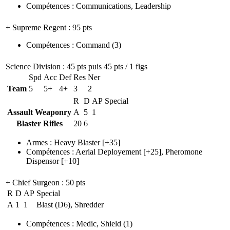
Compétences
:
Communications
,
Leadership
+ Supreme Regent
: 95 pts
Compétences
:
Command
(3)
Science Division
: 45 pts puis 45 pts / 1 figs
Spd
Acc
Def
Res
Ner
Team
5
5+
4+
3
2
R
D
AP
Special
Assault Weaponry
A
5
1
Blaster Rifles
20
6
Armes
:
Heavy Blaster
[+35]
Compétences
:
Aerial Deployement
[+25],
Pheromone
Dispensor
[+10]
+ Chief Surgeon
: 50 pts
R
D
AP
Special
A
1
1
Blast (D6), Shredder
Compétences
:
Medic
,
Shield
(1)