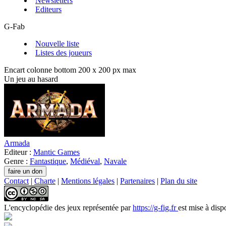
Newsletters
Editeurs
G-Fab
Nouvelle liste
Listes des joueurs
Encart colonne bottom 200 x 200 px max
Un jeu au hasard
Armada
Editeur :
Mantic Games
Genre :
Fantastique
,
Médiéval
,
Navale
Contact
|
Charte
|
Mentions légales
|
Partenaires
|
Plan du site
L'encyclopédie des jeux
représentée par
https://g-fig.fr
est mise à disp