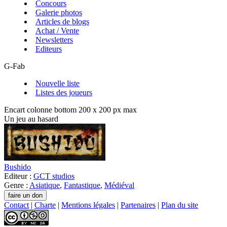
Concours
Galerie photos
Articles de blogs
Achat / Vente
Newsletters
Editeurs
G-Fab
Nouvelle liste
Listes des joueurs
Encart colonne bottom 200 x 200 px max
Un jeu au hasard
Bushido
Editeur :
GCT studios
Genre :
Asiatique
,
Fantastique
,
Médiéval
Contact
|
Charte
|
Mentions légales
|
Partenaires
|
Plan du site