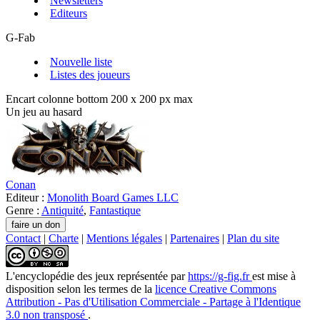
Newsletters
Editeurs
G-Fab
Nouvelle liste
Listes des joueurs
Encart colonne bottom 200 x 200 px max
Un jeu au hasard
Conan
Editeur :
Monolith Board Games LLC
Genre :
Antiquité
,
Fantastique
Contact
|
Charte
|
Mentions légales
|
Partenaires
|
Plan du site
L'encyclopédie des jeux
représentée par
https://g-fig.fr
est mise à
disposition selon les termes de la
licence Creative Commons
Attribution - Pas d'Utilisation Commerciale - Partage à l'Identique
3.0 non transposé
.