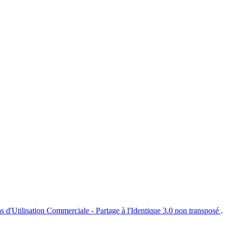
s d'Utilisation Commerciale - Partage à l'Identique 3.0 non transposé
.