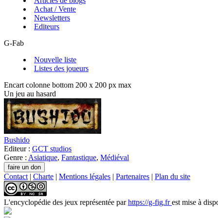
Articles de blogs
Achat / Vente
Newsletters
Editeurs
G-Fab
Nouvelle liste
Listes des joueurs
Encart colonne bottom 200 x 200 px max
Un jeu au hasard
Bushido
Editeur :
GCT studios
Genre :
Asiatique
,
Fantastique
,
Médiéval
Contact
|
Charte
|
Mentions légales
|
Partenaires
|
Plan du site
L'encyclopédie des jeux
représentée par
https://g-fig.fr
est mise à disp