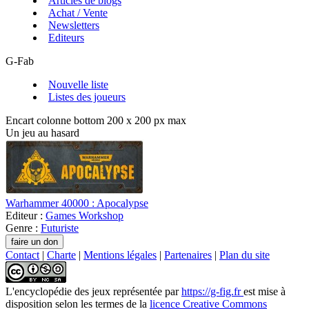
Articles de blogs
Achat / Vente
Newsletters
Editeurs
G-Fab
Nouvelle liste
Listes des joueurs
Encart colonne bottom 200 x 200 px max
Un jeu au hasard
Warhammer 40000 : Apocalypse
Editeur :
Games Workshop
Genre :
Futuriste
Contact
|
Charte
|
Mentions légales
|
Partenaires
|
Plan du site
L'encyclopédie des jeux
représentée par
https://g-fig.fr
est mise à
disposition selon les termes de la
licence Creative Commons